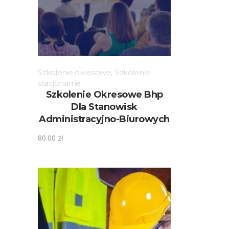
Szkolenie okresowe
,
Szkolenie
stacjonarne
Szkolenie Okresowe Bhp
Dla Stanowisk
Administracyjno-Biurowych
80.00
zł