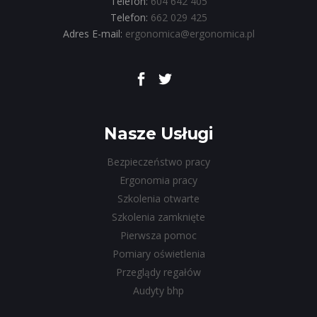
Telefon:
604 642 405
Telefon:
662 029 425
Adres E-mail:
ergonomica@ergonomica.pl
Nasze Usługi
Bezpieczeństwo pracy
Ergonomia pracy
Szkolenia otwarte
Szkolenia zamknięte
Pierwsza pomoc
Pomiary oświetlenia
Przeglądy regałów
Audyty bhp