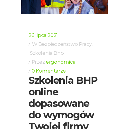
26 lipca 2021
W
Bezpieczeństwo Pracy
,
Szkolenia Bhp
Przez
ergonomica
0 Komentarze
Szkolenia BHP
online
dopasowane
do wymogów
Twojej firmy