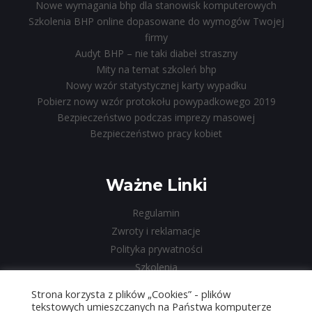
Nowe wymagania bhp dla stanowisk komputerowych
Szkolenia BHP online dopasowane do wymogów Twojej
firmy
Audyt BHP – nie taki diabeł straszny
Mity na temat szkoleń bhp
Nowy wzór statystycznej karty wypadku
Pobierz nowy wzór protokołu powypadkowego 2019
Bezpieczeństwo podczas imprezy masowej
Bezpieczeństwo pracy kobiet
Ważne Linki
Regulamin
Zwroty i reklamacje
Polityka prywatności
Szkolenia
Współpraca
Strona korzysta z plików „Cookies” - plików
O Nas
tekstowych umieszczanych na Państwa komputerze