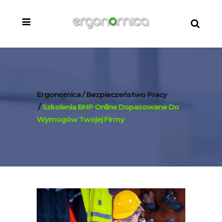
Ergonomica
/
Bezpieczeństwo Pracy
/
Szkolenia BHP Online Dopasowane Do
Wymogów Twojej Firmy