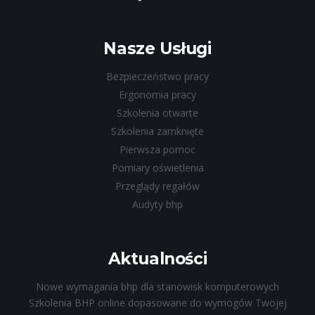
Nasze Usługi
Bezpieczeństwo pracy
Ergonomia pracy
Szkolenia otwarte
Szkolenia zamknięte
Pierwsza pomoc
Pomiary oświetlenia
Przeglądy regałów
Audyty bhp
Aktualności
Nowe wymagania bhp dla stanowisk komputerowych
Szkolenia BHP online dopasowane do wymogów Twojej