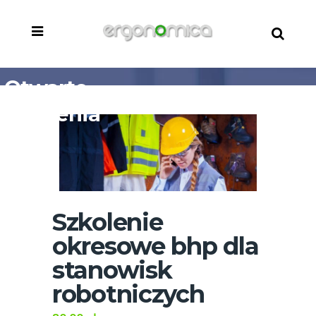
Otwarte
szkolenia
BHP
Szkolenie
okresowe bhp dla
stanowisk
robotniczych