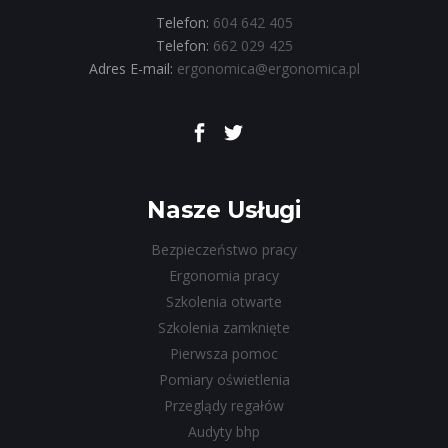
Telefon:
604 642 405
Telefon:
662 029 425
Adres E-mail:
ergonomica@ergonomica.pl
Nasze Usługi
Bezpieczeństwo pracy
Ergonomia pracy
Szkolenia otwarte
Szkolenia zamknięte
Pierwsza pomoc
Pomiary oświetlenia
Przeglądy regałów
Audyty bhp