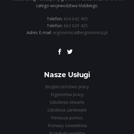
całego wojewodztwa łódzkiego.
Telefon:
604 642 405
Telefon:
662 029 425
Adres E-mail:
ergonomica@ergonomica.pl
Nasze Usługi
Bezpieczeństwo pracy
Ergonomia pracy
Szkolenia otwarte
Szkolenia zamknięte
Pierwsza pomoc
Pomiary oświetlenia
Przeglądy regałów