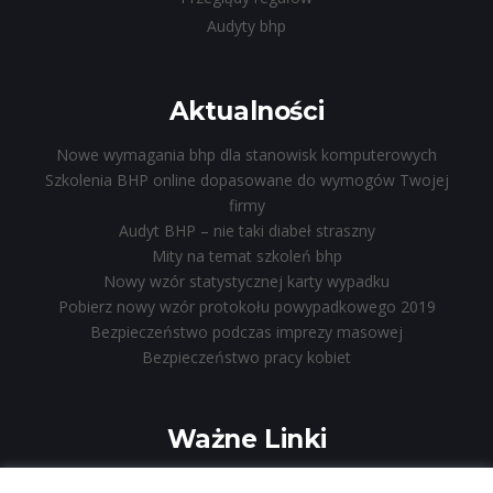
Audyty bhp
Aktualności
Nowe wymagania bhp dla stanowisk komputerowych
Szkolenia BHP online dopasowane do wymogów Twojej
firmy
Audyt BHP – nie taki diabeł straszny
Mity na temat szkoleń bhp
Nowy wzór statystycznej karty wypadku
Pobierz nowy wzór protokołu powypadkowego 2019
Bezpieczeństwo podczas imprezy masowej
Bezpieczeństwo pracy kobiet
Ważne Linki
Regulamin