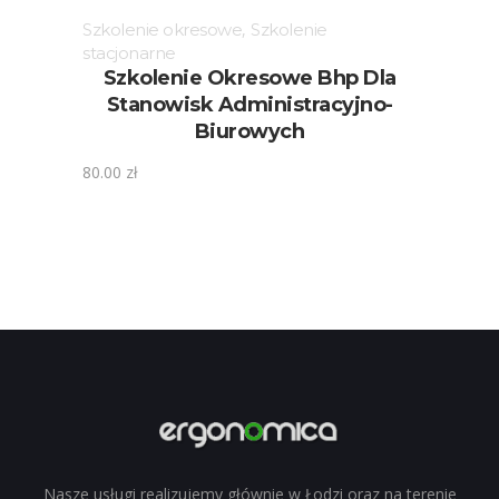
Szkolenie okresowe
,
Szkolenie
stacjonarne
Szkolenie Okresowe Bhp Dla
Stanowisk Administracyjno-
Biurowych
80.00
zł
Nasze usługi realizujemy głównie w Łodzi oraz na terenie