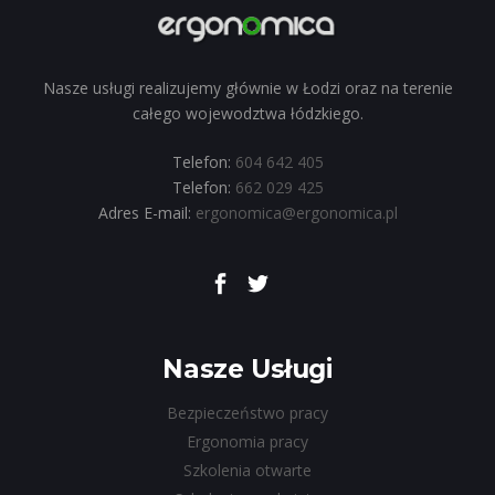
Nasze usługi realizujemy głównie w Łodzi oraz na terenie
całego wojewodztwa łódzkiego.
Telefon:
604 642 405
Telefon:
662 029 425
Adres E-mail:
ergonomica@ergonomica.pl
Nasze Usługi
Bezpieczeństwo pracy
Ergonomia pracy
Szkolenia otwarte